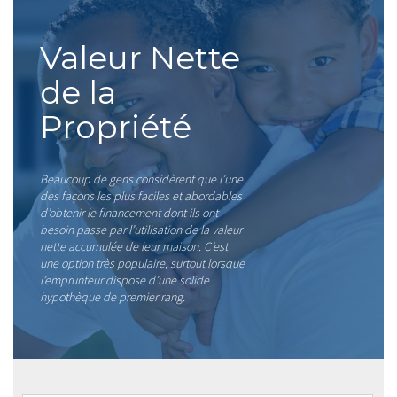
Valeur Nette
de la
Propriété
Beaucoup de gens considèrent que l’une
des façons les plus faciles et abordables
d’obtenir le financement dont ils ont
besoin passe par l’utilisation de la valeur
nette accumulée de leur maison. C’est
une option très populaire, surtout lorsque
l’emprunteur dispose d’une solide
hypothèque de premier rang.