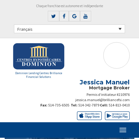
Chaque franchise est autonome et indépendante
Français
Dominion Lending Centres Brilliance
Financial Solutions
Jessica Manuel
Mortgage Broker
Permis d’initiateur #210976
jessica.manuel@brilliancefsi.com
Fax:
514-735-6505
Tel:
514-342-7879
Cell:
514-813-0410